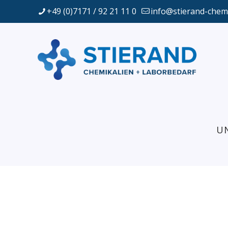
+49 (0)7171 / 92 21 11 0
info@stierand-chem
U