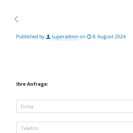
Published by
superadmin
on
8. August 2024
Ihre Anfrage:
F
i
r
m
T
a
e
*