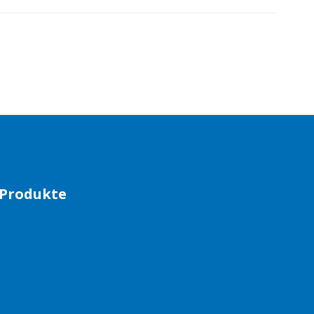
Produkte
Technische Chemikalien
Laborchemie
Laborbedarf
Spezialchemie