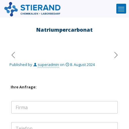
Natriumpercarbonat
Published by
superadmin
on
8. August 2024
Ihre Anfrage:
F
i
r
m
T
a