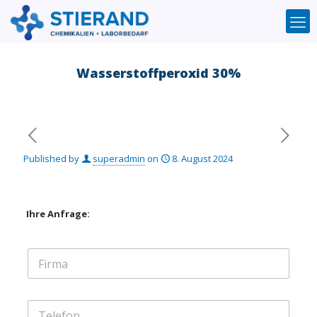
Wasserstoffperoxid 30%
Published by
superadmin
on
8. August 2024
Ihre Anfrage:
F
i
r
m
T
a