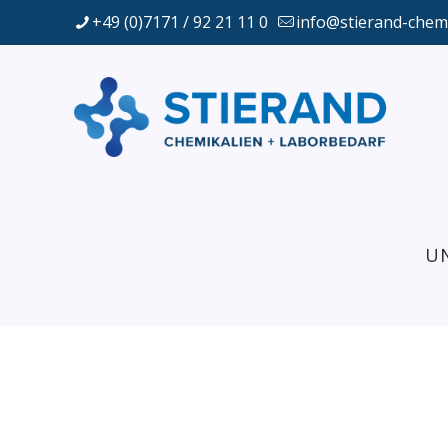
+49 (0)7171 / 92 21 11 0
info@stierand-chem
U