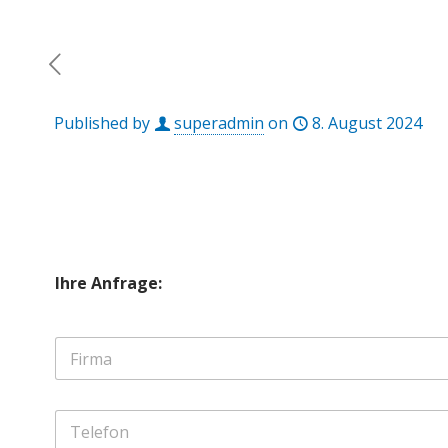
Published by
superadmin
on
8. August 2024
Ihre Anfrage:
F
i
r
m
T
a
e
*