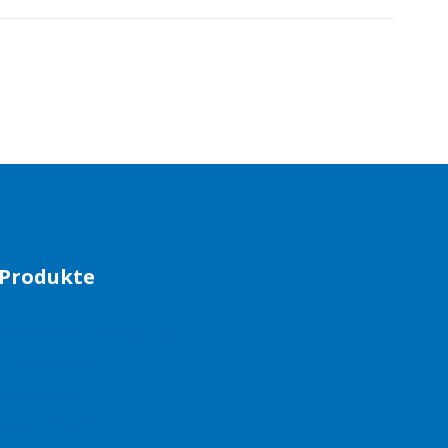
Produkte
Technische Chemikalien
Laborchemie
Laborbedarf
Spezialchemie