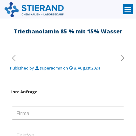
Triethanolamin 85 % mit 15% Wasser
Published by
superadmin
on
8. August 2024
Ihre Anfrage:
F
i
r
m
T
a