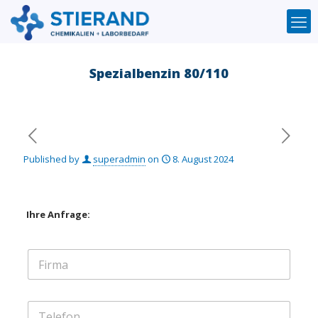
Spezialbenzin 80/110
Published by
superadmin
on
8. August 2024
Ihre Anfrage:
F
i
r
m
T
a