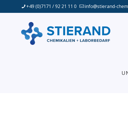
+49 (0)7171 / 92 21 11 0
info@stierand-chem
U