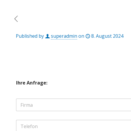
Published by
superadmin
on
8. August 2024
Ihre Anfrage:
F
i
r
m
T
a
e
*