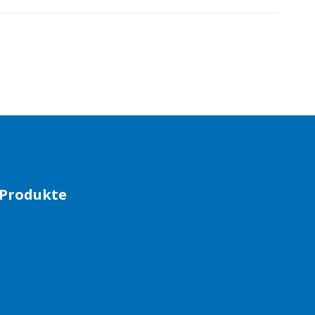
Produkte
Technische Chemikalien
Laborchemie
Laborbedarf
Spezialchemie