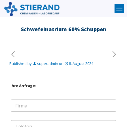
Schwefelnatrium 60% Schuppen
Published by
superadmin
on
8. August 2024
Ihre Anfrage:
F
i
r
m
T
a