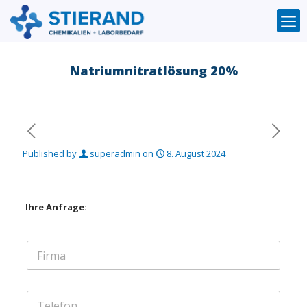
Natriumnitratlösung 20%
Published by
superadmin
on
8. August 2024
Ihre Anfrage:
F
i
r
m
T
a