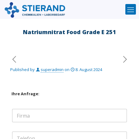
Natriumnitrat Food Grade E 251
Published by
superadmin
on
8. August 2024
Ihre Anfrage:
F
i
r
m
T
a