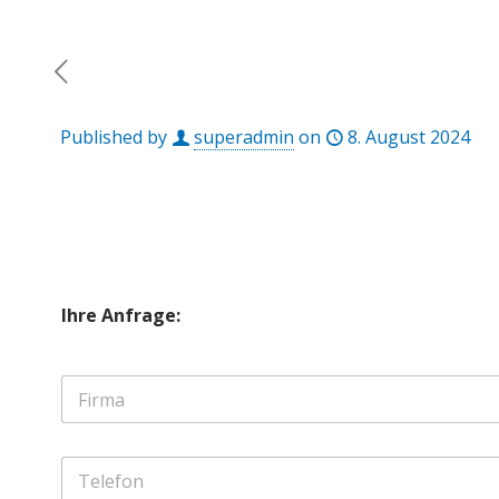
Published by
superadmin
on
8. August 2024
Ihre Anfrage:
F
i
r
m
T
a
e
*