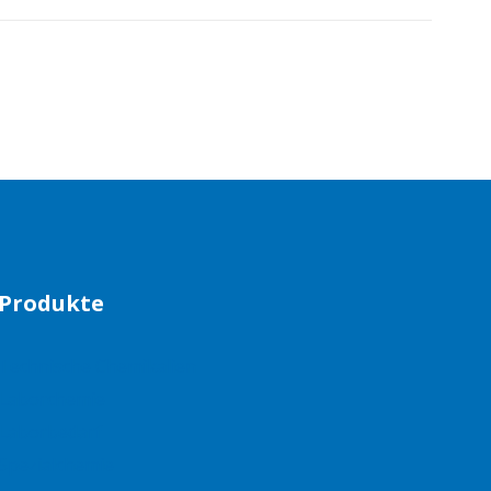
Produkte
Technische Chemikalien
Laborchemie
Laborbedarf
Spezialchemie