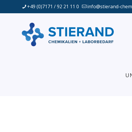
+49 (0)7171 / 92 21 11 0
info@stierand-chem
U